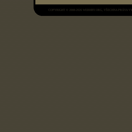
COPYRIGHT © 2008-2026
WEBHRY.ORG
, VŠECHNA PRÁVA 