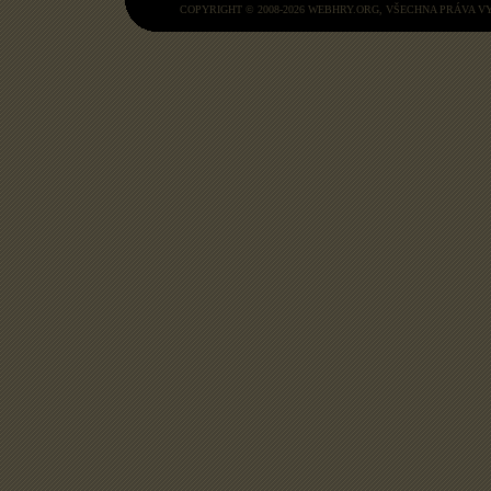
COPYRIGHT © 2008-2026
WEBHRY.ORG
, VŠECHNA PRÁVA 