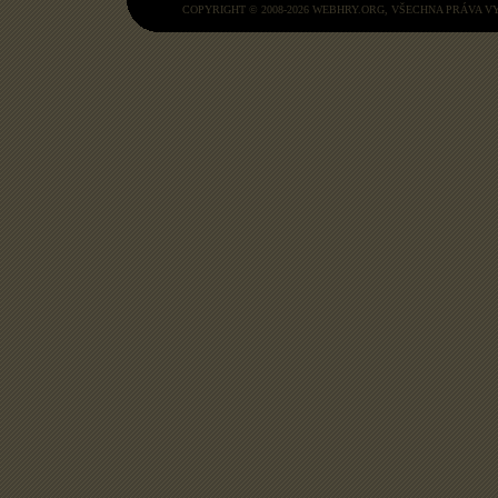
COPYRIGHT © 2008-2026
WEBHRY.ORG
, VŠECHNA PRÁVA 