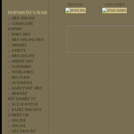
BOWLING
STAN JAMES
DOPORUĎŻ˝UJEME
.:
HRY ONLINE
.:
GOODGAME
EMPIRE
.:
POKY HRY
.:
HRY ONLINE HRY
.:
1001HRY
.:
TAPETY
.:
HRY-ONLINE
.:
OBRĎŻ˝ZKY
.:
SUPERHRY
.:
WEBGAMES
.:
BIG FARM
.:
AUTOMATY
.:
KARETNĎŻ˝ HRY
.:
HERNĎŻ˝
PĎŻ˝EDMĎŻ˝TY
.:
ACE SCRATCH
.:
ZAJĎŻ˝MAVOSTI
O HRĎŻ˝CH
.:
ONLINE
.:
ONLINE
.:
SĎŻ˝ZKOVĎŻ˝